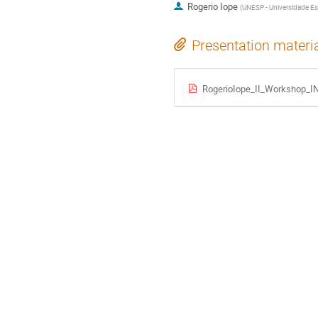
Rogerio Iope
(
UNESP - Universidade Est
Presentation materi
RogerioIope_II_Workshop_I