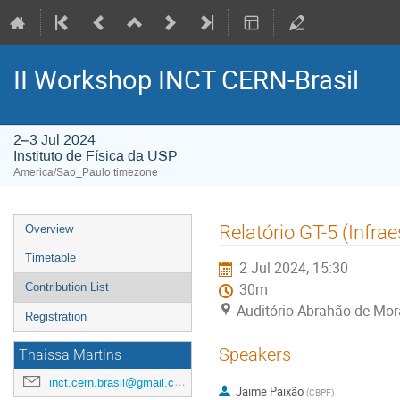
II Workshop INCT CERN-Brasil
2–3 Jul 2024
Instituto de Física da USP
America/Sao_Paulo timezone
Event
Relatório GT-5 (Infra
Overview
menu
Timetable
2 Jul 2024, 15:30
Contribution List
30m
Auditório Abrahão de Mora
Registration
Speakers
Thaissa Martins
inct.cern.brasil@gmail.com
Jaime Paixão
(
CBPF
)