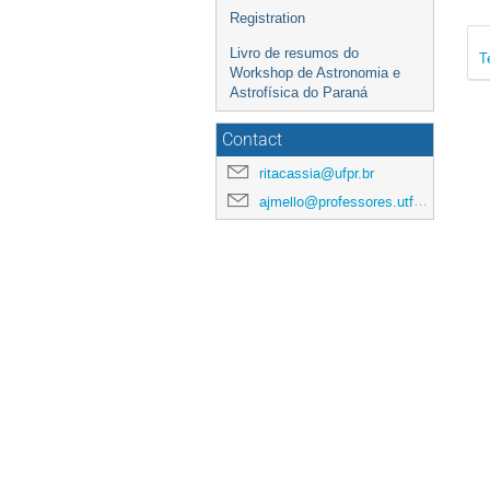
Registration
Livro de resumos do
T
Workshop de Astronomia e
Astrofísica do Paraná
Contact
ritacassia@ufpr.br
ajmello@professores.utfpr.edu.br