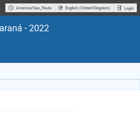
America/Sao_Paulo
English (United Kingdom)
Login
araná - 2022