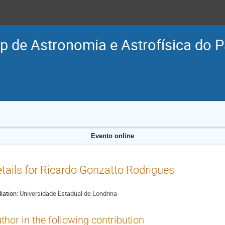
p de Astronomia e Astrofísica do P
Evento online
tails for Ricardo Gonzatto Rodrigues
liation:
Universidade Estadual de Londrina
thor in the following contribution