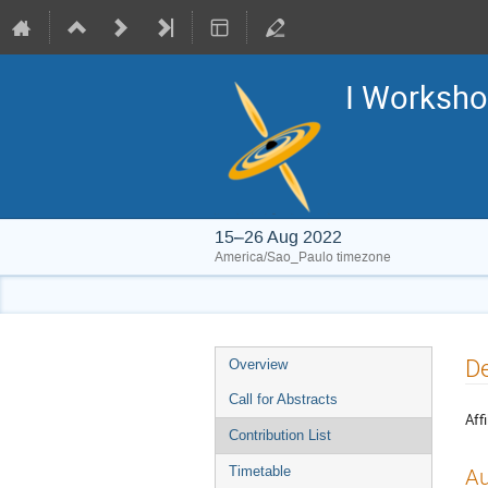
I Worksho
15–26 Aug 2022
America/Sao_Paulo timezone
Event
De
Overview
menu
Call for Abstracts
Affi
Contribution List
Timetable
Au