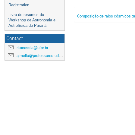
Registration
Livro de resumos do
Composição de raios cósmicos de 
Workshop de Astronomia e
Astrofísica do Paraná
Contact
ritacassia@ufpr.br
ajmello@professores.utfpr.edu.br