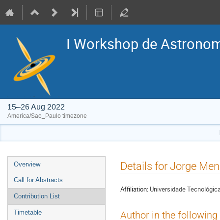
I Workshop de Astronomi
15–26 Aug 2022
America/Sao_Paulo timezone
Event
Details for Jorge Me
Overview
menu
Call for Abstracts
Affiliation:
Universidade Tecnológic
Contribution List
Timetable
Author in the following