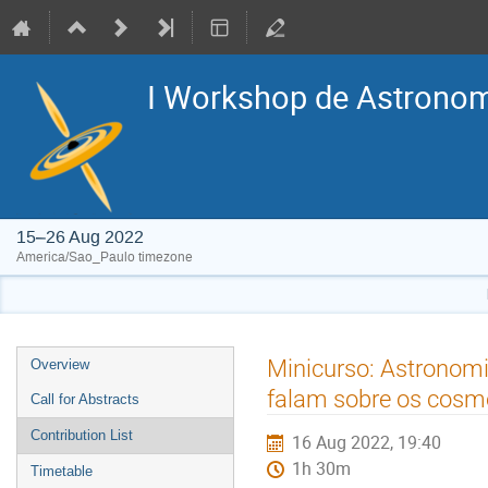
I Workshop de Astronomi
15–26 Aug 2022
America/Sao_Paulo timezone
Event
Minicurso: Astronomi
Overview
menu
falam sobre os cosm
Call for Abstracts
Contribution List
16 Aug 2022, 19:40
1h 30m
Timetable