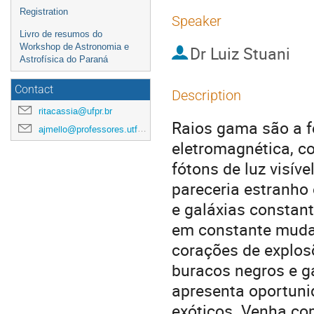
Registration
Speaker
Livro de resumos do
Workshop de Astronomia e
Dr
Luiz Stuani
Astrofísica do Paraná
Contact
Description
ritacassia@ufpr.br
Raios gama são a f
ajmello@professores.utfpr.edu.br
eletromagnética, c
fótons de luz visív
pareceria estranho 
e galáxias constant
em constante mudan
corações de explosõ
buracos negros e g
apresenta oportuni
exóticos. Venha co