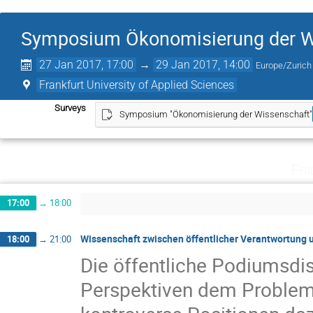
Symposium Ökonomisierung der W
27 Jan 2017, 17:00
→
29 Jan 2017, 14:00
Europe/Zurich
Frankfurt University of Applied Sciences
Surveys
Symposium "Ökonomisierung der Wissenschaft"
Fri
17:00
→
18:00
Wissenschaft zwischen öffentlicher Verantwortung
18:00
→
21:00
Die öffentliche Podiumsdis
Perspektiven dem Problem