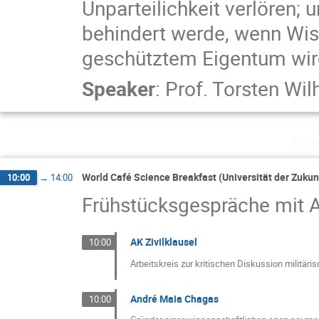
Unparteilichkeit verlören; 
behindert werde, wenn Wi
geschütztem Eigentum wir
Speaker
:
Prof.
Torsten Wilh
Sun
World Café Science Breakfast (Universität der Zukun
10:00
→
14:00
Frühstücksgespräche mit Ak
AK Zivilklausel
10:00
Arbeitskreis zur kritischen Diskussion militäri
André Maia Chagas
10:00