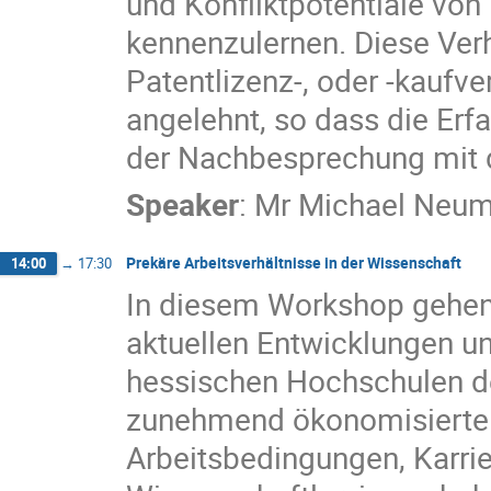
und Konfliktpotentiale von
kennenzulernen. Diese Verh
Patentlizenz-, oder -kauf
angelehnt, so dass die Erf
der Nachbesprechung mit d
Speaker
:
Mr
Michael Neu
Prekäre Arbeitsverhältnisse in der Wissenschaft
14:00
→
17:30
In diesem Workshop gehen 
aktuellen Entwicklungen u
hessischen Hochschulen de
zunehmend ökonomisierte 
Arbeitsbedingungen, Karri