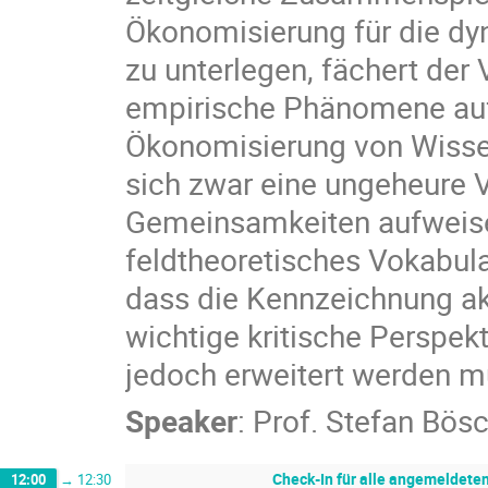
Ökonomisierung für die dy
zu unterlegen, fächert der
empirische Phänomene auf,
Ökonomisierung von Wissen
sich zwar eine ungeheure V
Gemeinsamkeiten aufweise
feldtheoretisches Vokabula
dass die Kennzeichnung a
wichtige kritische Perspek
jedoch erweitert werden m
Speaker
:
Prof.
Stefan Bös
Check-In für alle angemeldete
12:00
→
12:30