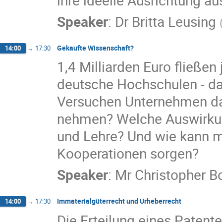
Speaker
:
Dr
Britta Leusing
Gekaufte Wissenschaft?
14:00
→
17:30
1,4 Milliarden Euro fließen
deutsche Hochschulen - das 
Versuchen Unternehmen dam
nehmen? Welche Auswirkung
und Lehre? Und wie kann m
Kooperationen sorgen?
Speaker
:
Mr
Christopher B
Immaterialgüterrecht und Urheberrecht
14:00
→
17:30
Die Erteilung eines Paten