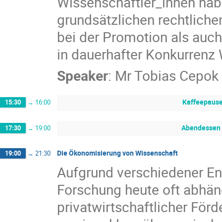
Wissenschaftler_innen hab
grundsätzlichen rechtlic
bei der Promotion als auch
in dauerhafter Konkurrenz 
Speaker
:
Mr
Tobias Cepok
Kaffeepaus
15:30
→
16:00
Abendessen
17:30
→
19:00
Die Ökonomisierung von Wissenschaft
19:00
→
21:30
Aufgrund verschiedener En
Forschung heute oft abhän
privatwirtschaftlicher Förd