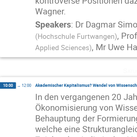
kontroverse Positionen daz
Wagner.
Speakers
:
Dr
Dagmar Sim
,
Prof
(
Hochschule Furtwangen
)
,
Mr
Uwe H
Applied Sciences
)
Satu
Akademischer Kapitalismus? Wandel von Wissensch
10:00
→
12:00
In den vergangenen 20 Jah
Ökonomisierung von Wisse
Behauptung der Formierun
welche eine Strukturangle