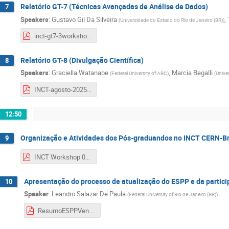
Relatório GT-7 (Técnicas Avançadas de Análise de Dados)
7
Speakers
:
Gustavo Gil Da Silveira
,
(
Universidade do Estado do Rio de Janeiro (BR)
)
inct-gt7-3workshop-ago2025.pdf
Relatório GT-8 (Divulgação Científica)
8
Speakers
:
Graciella Watanabe
,
Marcia Begalli
(
Federal University of ABC
)
(
Unive
INCT-agosto-2025(1).pdf
12:50
Organização e Atividades dos Pós-graduandos no INCT CERN-Br
9
INCT Workshop 080825.pdf
Apresentação do processo de atualização do ESPP e da partici
10
Speaker
:
Leandro Salazar De Paula
(
Federal University of Rio de Janeiro (BR)
)
ResumoESPPVeneza.pdf