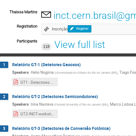
Thaissa Martins
inct.cern.brasil@g
Registration
Inscrição
Register
Participants
View full list
118
Relatório GT-1 (Detetores Gasosos)
1
Speakers
:
Helio Nogima
,
Tiago Fior
(
Universidade do Estado do Rio de Janeiro (BR)
)
GT1 - Detectores Gasosos - agosto de 2025.pdf
Relatório GT-2 (Detectores Semicondutores)
2
Speakers
:
Irina Nasteva
,
Marco Lisboa L
(
Federal University of Rio de Janeiro (BR)
)
GT2-INCT-workshop-3.pdf
Relatório GT-3 (Detectores de Conversão Fotônica)
3
Speakers
:
Andre Massafferri Rodrigues