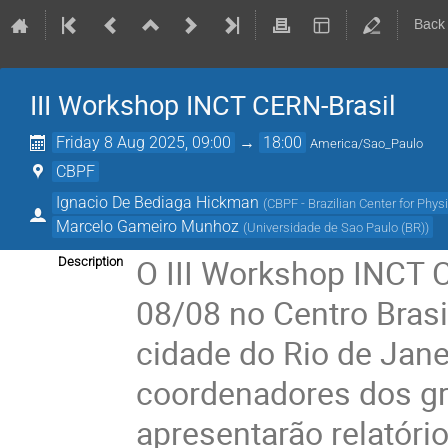
Back
III Workshop INCT CERN-Brasil
Friday 8 Aug 2025, 09:00
→
18:00
America/Sao_Paulo
CBPF
Ignacio De Bediaga Hickman
(
CBPF - Brazilian Center for Phy
Marcelo Gameiro Munhoz
(
Universidade de Sao Paulo (BR)
)
O III Workshop INCT C
Description
08/08 no Centro Brasi
cidade do Rio de Jane
coordenadores dos gr
apresentarão relatóri