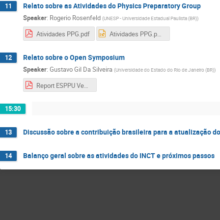
Relato sobre as Atividades do Physics Preparatory Group
11
Speaker
:
Rogerio Rosenfeld
(
UNESP - Universidade Estadual Paulista (BR)
)
Atividades PPG.pdf
Atividades PPG.pptx
Relato sobre o Open Symposium
12
Speaker
:
Gustavo Gil Da Silveira
(
Universidade do Estado do Rio de Janeiro (BR)
)
Report ESPPU Veneza
15:30
Discussão sobre a contribuição brasileira para a atualização 
13
Balanço geral sobre as atividades do INCT e próximos passos
14