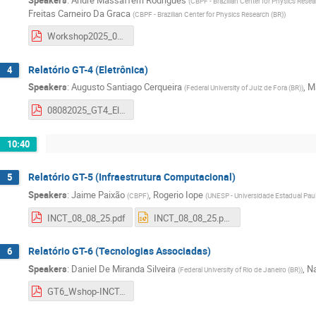
(
CBPF - Brazilian Center for Physics Resea
Freitas Carneiro Da Graca
(
CBPF - Brazilian Center for Physics Research (BR)
)
Workshop2025_08-GT3_v1.pdf
Relatório GT-4 (Eletrônica)
4
Speakers
:
Augusto Santiago Cerqueira
,
M
(
Federal University of Juiz de Fora (BR)
)
08082025_GT4_Eletr-INCTvf (1).pdf
10:40
Relatório GT-5 (Infraestrutura Computacional)
5
Speakers
:
Jaime Paixão
,
Rogerio Iope
(
CBPF
)
(
UNESP - Universidade Estadual Paul
INCT_08_08_25.pdf
INCT_08_08_25.pptx
Relatório GT-6 (Tecnologias Associadas)
6
Speakers
:
Daniel De Miranda Silveira
,
Na
(
Federal University of Rio de Janeiro (BR)
)
GT6_Wshop-INCT-CERN-Br_2025.pdf